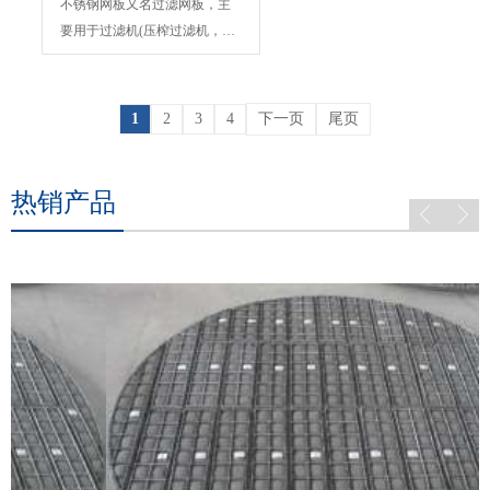
不锈钢网板又名过滤网板，主
要用于过滤机(压榨过滤机，水
平叶片式过滤机，板式密...
1
2
3
4
下一页
尾页
热销产品