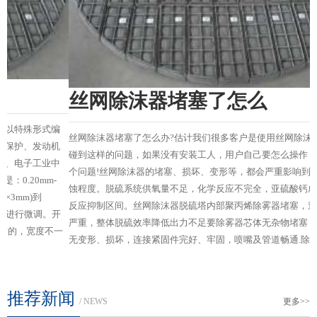
丝网除沫器堵塞了怎么
丝网除沫器堵塞了怎么办?估计我们很多客户是使用丝网除沫器的时候都会
碰到这样的问题，如果没有安装工人，用户自己要怎么操作，今天看看这
个问题!丝网除沫器的堵塞、损坏、变形等，都会严重影响到其后烟道的腐
蚀程度。脱硫系统供氧量不足，化学反应不完全，亚硫酸钙成分多，处于
反应抑制区间。丝网除沫器脱硫塔内部聚丙烯除雾器堵塞，造成烟气回流
严重，整体脱硫效率降低出力不足要除雾器芯体无杂物堵塞，表面光洁，
一
无变形、损坏，连接紧固件完好、牢固，喷嘴及管道畅通.除雾器冲...
家
推荐新闻
/ NEWS
更多>>