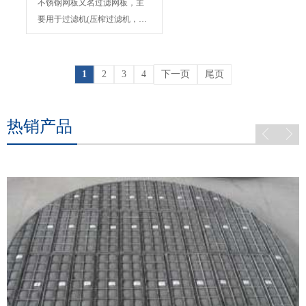
不锈钢网板又名过滤网板，主
要用于过滤机(压榨过滤机，水
平叶片式过滤机，板式密...
1
2
3
4
下一页
尾页
热销产品