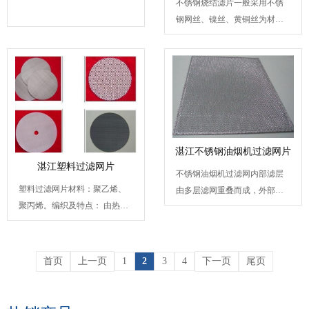
不锈钢烧结滤片一般采用不锈
钢网丝、镍丝、黄铜丝为材
料。金属丝编织密纹网中纬...
湛江不锈钢油烟机过滤网片
湛江塑料过滤网片
不锈钢油烟机过滤网内部滤层
塑料过滤网片材料：聚乙烯、
由多层滤网重叠而成，外部由
聚丙烯。编织及特点： 由热
不锈钢边框固定，使之更...
喷、冷固加工而成;具耐磨、...
首页
上一页
1
2
3
4
下一页
尾页