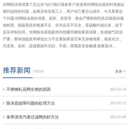
丝网除沫器堵塞了怎么办?估计我们很多客户是使用丝网除沫器的时候都会
碰到这样的问题，如果没有安装工人，用户自己要怎么操作，今天看看这
个问题!丝网除沫器的堵塞、损坏、变形等，都会严重影响到其后烟道的腐
蚀程度。脱硫系统供氧量不足，化学反应不完全，亚硫酸钙成分多，处于
反应抑制区间。丝网除沫器脱硫塔内部聚丙烯除雾器堵塞，造成烟气回流
严重，整体脱硫效率降低出力不足要除雾器芯体无杂物堵塞，表面光洁，
一
无变形、损坏，连接紧固件完好、牢固，喷嘴及管道畅通.除雾器冲...
家
推荐新闻
/ NEWS
更多>>
不锈钢轧花网生锈的原因
2022-01-18
除沫器故障问题的处理方法
2022-01-15
保养清洗汽液过滤网的好方法
2022-01-09