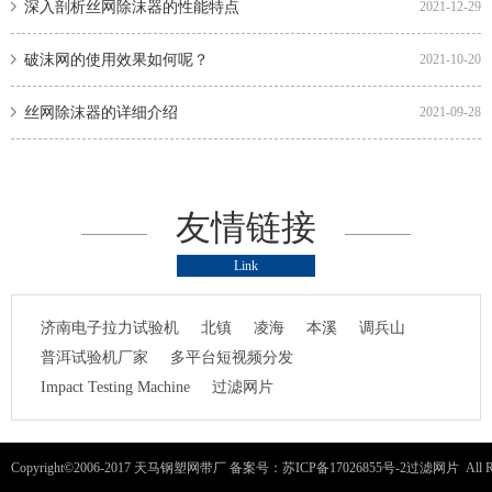
深入剖析丝网除沫器的性能特点
2021-12-29
破沫网的使用效果如何呢？
2021-10-20
丝网除沫器的详细介绍
2021-09-28
友情链接
Link
济南电子拉力试验机
北镇
凌海
本溪
调兵山
普洱试验机厂家
多平台短视频分发
Impact Testing Machine
过滤网片
Copyright©2006-2017 天马钢塑网带厂
备案号：苏ICP备17026855号-2
过滤网片
All R