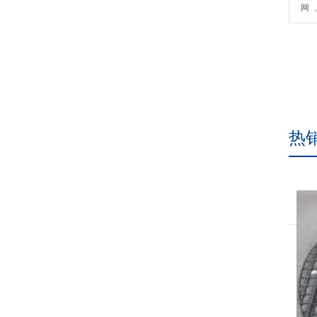
网 
热
气液过滤网的参数是什
汽液过滤网，简称汽液网，又称捕沫网、编织丝网，是一种
以特殊形式编织的丝网，它是制作丝网除沫器、油气分离
器、除尘、环境保护、发动机消音、机械减震等工程中使用
的主要元件，而且在汽车工业、电子工业中也被广泛使用。
1、丝经范围：0.10mm-0.55mm(常用的丝经是：0.20mm-