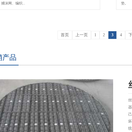
，捕沫网、编织...
垫。 
首页
上一页
1
2
3
4
销产品
丝
器
己
坏
统