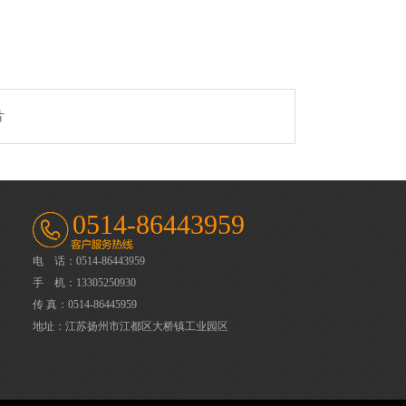
片
0514-86443959
电 话：0514-86443959
手 机：13305250930
传 真：0514-86445959
地址：江苏扬州市江都区大桥镇工业园区