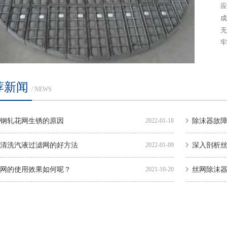
应
成
无
牢固
荐新闻
/ NEWS
钢轧花网生锈的原因
2022-01-18
除沫器故
清洗汽液过滤网的好方法
2022-01-09
深入剖析
网的使用效果如何呢？
2021-10-20
丝网除沫