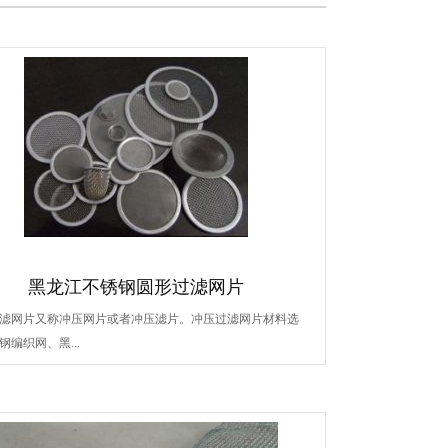
黑龙江不锈钢圆形过滤网片
滤网片又称冲压网片或者冲压滤片。冲压过滤网片材料选
钢编织网、黑...