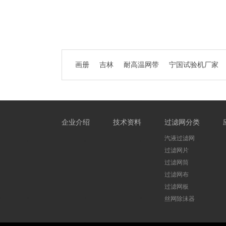
画册
吉林
耐高温网带
宁国试验机厂家
企业介绍
技术资料
过滤网分类
汽液过滤网
过滤网片
过滤网筒
过滤网布
过滤网板
丝网除沫器