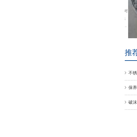
0.25mm)另外，有多股丝绞在一起织的。2、开孔尺寸：从
(2×3mm)到(4×5mm)再到(12×6mm)另外还可以根据客户要求对
开孔尺寸进行微调。开孔形式是大孔和小孔交叉排布(孔在长
度方向上的尺寸是一致的，宽度不一样)3、气液过滤网的表...
推
不锈
保养
破沫